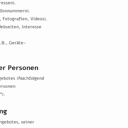
ressen).
lefonnummern).
, Fotografien, Videos).
ebseiten, Interesse
.B., Geräte-
er Personen
gebotes (Nachfolgend
ersonen
“).
ng
ngebotes, seiner