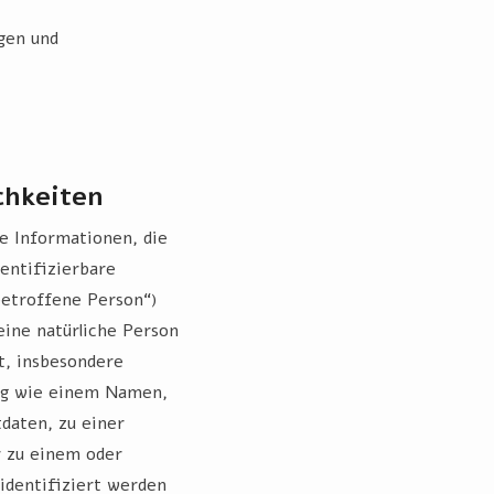
gen und
chkeiten
e Informationen, die
dentifizierbare
betroffene Person“)
 eine natürliche Person
t, insbesondere
ng wie einem Namen,
daten, zu einer
r zu einem oder
dentifiziert werden