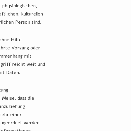
 physiologischen,
ftlichen, kulturellen
rlichen Person sind.
ohne Hilfe
ührte Vorgang oder
sammenhang mit
riff reicht weit und
it Daten.
tung
 Weise, dass die
inzuziehung
mehr einer
zugeordnet werden
 Informationen